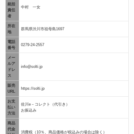
統括
中村 一女
責任
者
所在
群馬県渋川市祖母島1697
地
電話
0279-24-2557
番号
メー
ルア
info@solti.jp
ドレ
ス
販売
https://solti.jp
URL
お支
佐川e－コレクト（代引き）
払い
お振込み
方法
商品
代金
消費税（10％、商品価格が税込みの場合は除く）