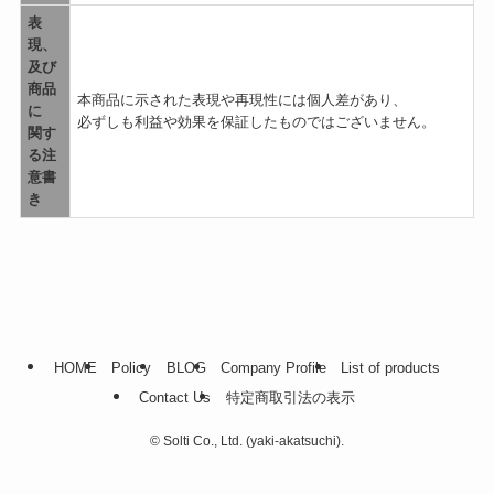
表
現、
及び
商品
本商品に示された表現や再現性には個人差があり、
に
必ずしも利益や効果を保証したものではございません。
関す
る注
意書
き
HOME
Policy
BLOG
Company Profile
List of products
Contact Us
特定商取引法の表示
©
Solti Co., Ltd. (yaki-akatsuchi).