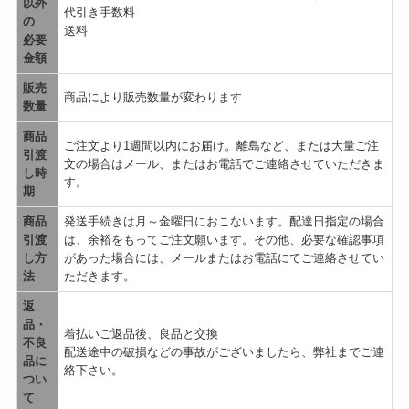
以外
代引き手数料
の
送料
必要
金額
販売
商品により販売数量が変わります
数量
商品
ご注文より1週間以内にお届け。離島など、または大量ご注
引渡
文の場合はメール、またはお電話でご連絡させていただきま
し時
す。
期
商品
発送手続きは月～金曜日におこないます。配達日指定の場合
引渡
は、余裕をもってご注文願います。その他、必要な確認事項
し方
があった場合には、メールまたはお電話にてご連絡させてい
法
ただきます。
返
品・
着払いご返品後、良品と交換
不良
配送途中の破損などの事故がございましたら、弊社までご連
品に
絡下さい。
つい
て