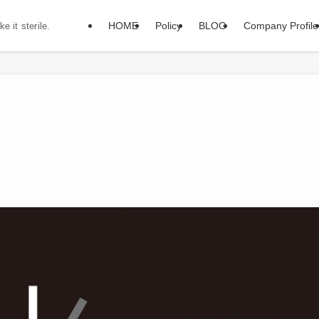
HOME
Policy
BLOG
Company Profile
e it sterile.